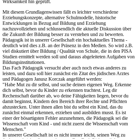
Wirksamkeit hin geprüft.
Mit diesem Grundlagenwissen fällt es leichter verschiedene
Erziehungskonzepte, alternative Schulmodelle, historische
Entwicklungen in Bezug auf Bildung und Erziehung
nachzuvollziehen und schlussendlich die aktuelle Diskussion über
die Zukunft der Bildung besser zu verstehen und zu bewerten.
Pädagogik ist in unserer Gesellschaft ein hochaktuelles Thema -
deutlich wird dies z.B. an der Präsenz in den Medien. So wird z.B.
viel diskutiert über Bildung / Qualität von Schule, die in den PISA
Studien ermittelt werden soll und daraus abgeleiteten Aufgaben von
Bildungsinstitutionen.
Das Fach Pädagogik versucht aber auch noch etwas anderes zu
leisten, und dazu soll hier zunächst ein Zitat des jüdischen Arztes
und Pädagogen Janusz Korczak angeführt werden:
"Habe Mut zu dir selbst, und suche deinen eigenen Weg. Erkenne
dich selbst, bevor du Kinder zu erkennen trachtest. Leg dir
Rechenschaft darüber ab, wo deine Fähigkeiten liegen, bevor du
damit beginnst, Kindern den Bereich ihrer Rechte und Pflichten
abzustecken. Unter ihnen allen bist du selbst ein Kind, das du
zunächst einmal erkennen, erziehen und ausbilden musst. Es ist
einer der bösartigsten Fehler anzunehmen, die Pädagogik sei die
Wissenschaft vom Kind - und nicht zuerst die Wissenschaft vom
Menschen."
In unserer Gesellschaft ist es nicht immer leicht, seinen Weg zu