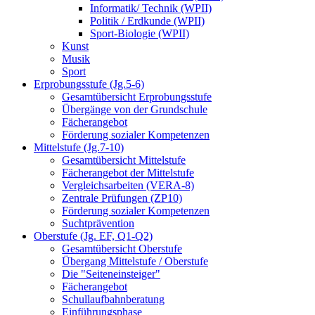
Informatik/ Technik (WPII)
Politik / Erdkunde (WPII)
Sport-Biologie (WPII)
Kunst
Musik
Sport
Erprobungsstufe (Jg.5-6)
Gesamtübersicht Erprobungsstufe
Übergänge von der Grundschule
Fächerangebot
Förderung sozialer Kompetenzen
Mittelstufe (Jg.7-10)
Gesamtübersicht Mittelstufe
Fächerangebot der Mittelstufe
Vergleichsarbeiten (VERA-8)
Zentrale Prüfungen (ZP10)
Förderung sozialer Kompetenzen
Suchtprävention
Oberstufe (Jg. EF, Q1-Q2)
Gesamtübersicht Oberstufe
Übergang Mittelstufe / Oberstufe
Die "Seiteneinsteiger"
Fächerangebot
Schullaufbahnberatung
Einführungsphase