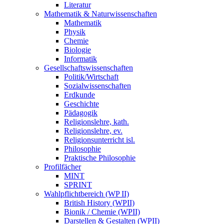
Literatur
Mathematik & Naturwissenschaften
Mathematik
Physik
Chemie
Biologie
Informatik
Gesellschaftswissenschaften
Politik/Wirtschaft
Sozialwissenschaften
Erdkunde
Geschichte
Pädagogik
Religionslehre, kath.
Religionslehre, ev.
Religionsunterricht isl.
Philosophie
Praktische Philosophie
Profilfächer
MINT
SPRINT
Wahlpflichtbereich (WP II)
British History (WPII)
Bionik / Chemie (WPII)
Darstellen & Gestalten (WPII)